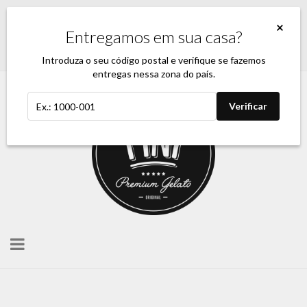
PORTES DE ENVIO: 10-18€ > 5€ l 19-59,99€ > 3€ | +60 GRÁTIS
×
Entregamos em sua casa?
Login
0,00 €
Introduza o seu código postal e verifique se fazemos
entregas nessa zona do país.
Verificar
Toggle
navigation